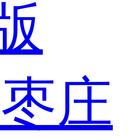
版
市
枣庄