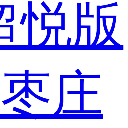
 超悦版
市
枣庄