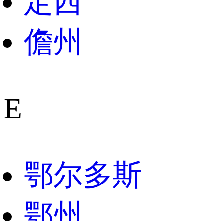
定西
儋州
E
鄂尔多斯
鄂州