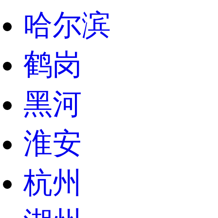
哈尔滨
鹤岗
黑河
淮安
杭州