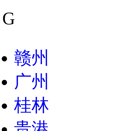
G
赣州
广州
桂林
贵港