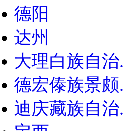
德阳
达州
大理白族自治.
德宏傣族景颇.
迪庆藏族自治.