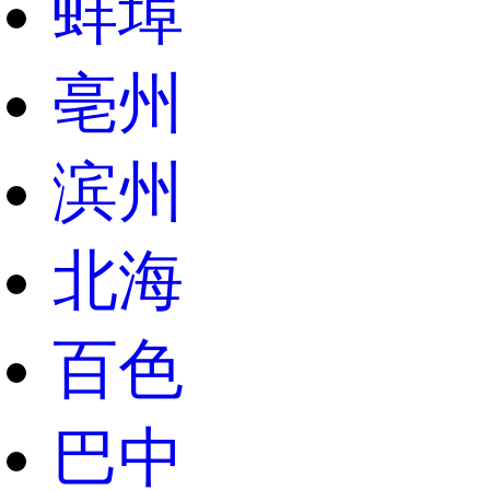
蚌埠
亳州
滨州
北海
百色
巴中