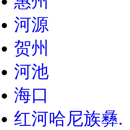
惠州
河源
贺州
河池
海口
红河哈尼族彝.