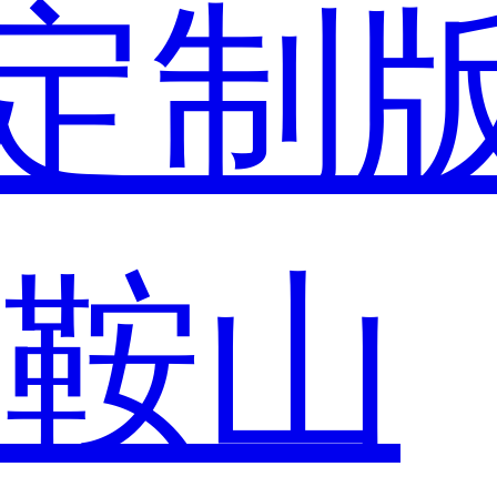
定制
市
鞍山