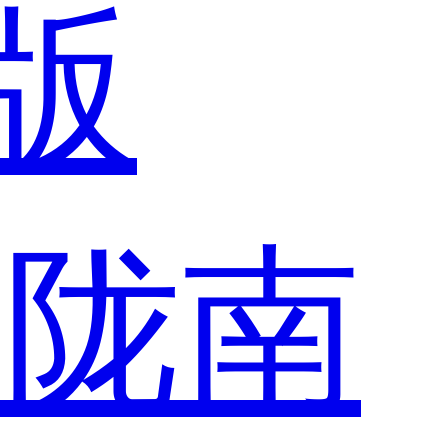
版
市
陇南