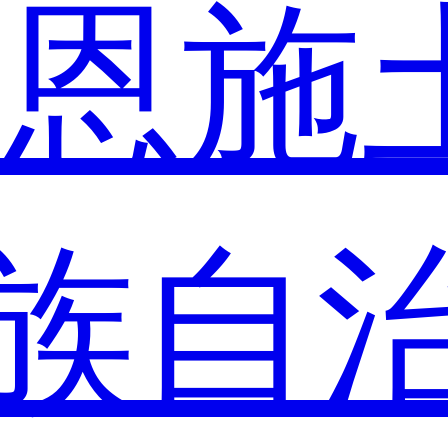
市
恩施
族自