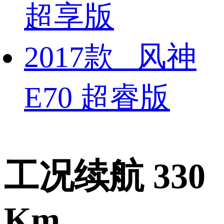
超享版
2017款 风神
E70 超睿版
工况续航 330
Km