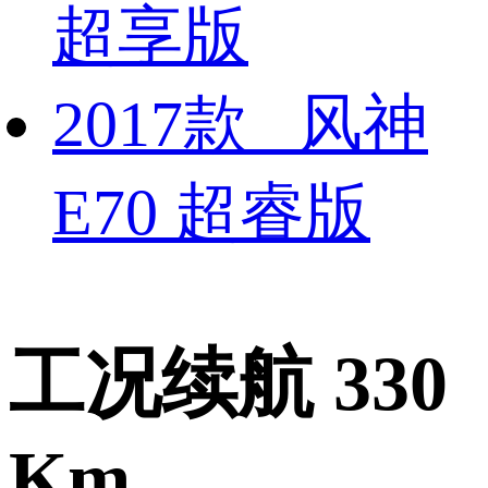
超享版
2017款 风神
E70 超睿版
工况续航 330
Km