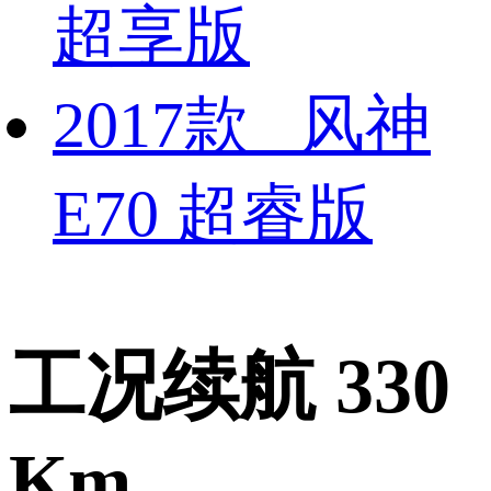
超享版
2017款 风神
E70 超睿版
工况续航 330
Km