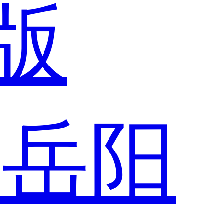
版
市
岳阳