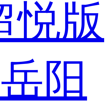
 超悦版
市
岳阳