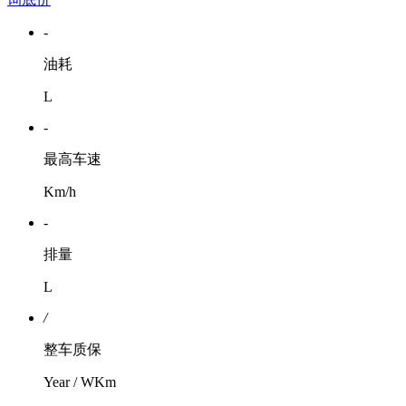
-
油耗
L
-
最高车速
Km/h
-
排量
L
/
整车质保
Year / WKm