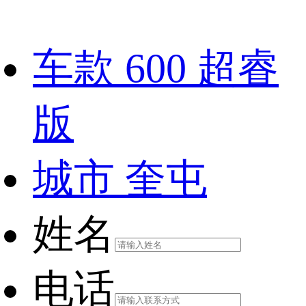
车款
600 超睿
版
城市
奎屯
姓名
电话