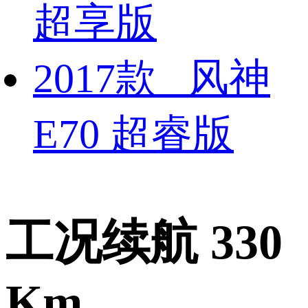
超享版
2017款 风神
E70 超睿版
工况续航 330
Km