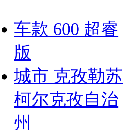
车款
600 超睿
版
城市
克孜勒苏
柯尔克孜自治
州