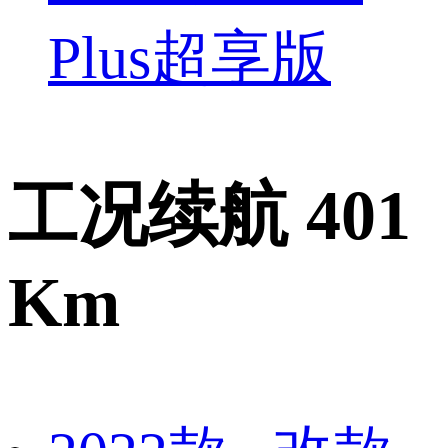
Plus超享版
工况续航 401
Km