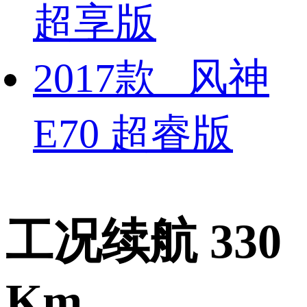
超享版
2017款 风神
E70 超睿版
工况续航 330
Km