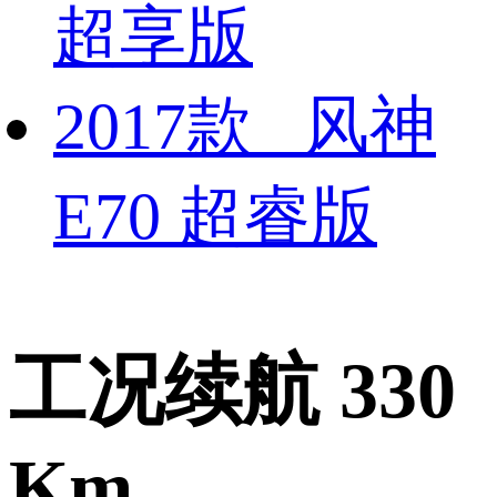
超享版
2017款 风神
E70 超睿版
工况续航 330
Km