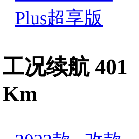
Plus超享版
工况续航 401
Km