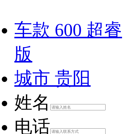
车款
600 超睿
版
城市
贵阳
姓名
电话