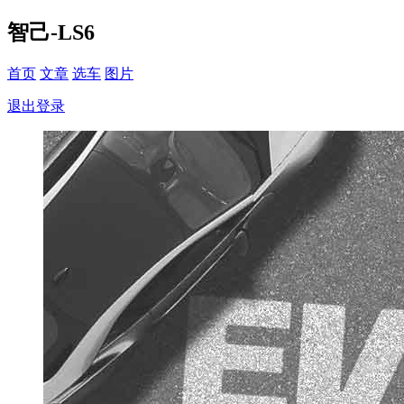
智己-LS6
首页
文章
选车
图片
退出登录