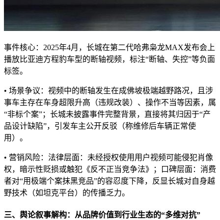
事件核心：2025年4月，长城在第二代哈弗枭龙MAX发布会上
播放比亚迪方程豹车型的断轴视频，标注“断轴、失控”等负面
标签。
• 场景争议：视频中的断轴发生在成佛坡极端越野路况，且涉
事车主存在车身超限升高（违规改装）、操作不当等因素，属
“非标个案”；长城未披露事件完整背景，直接将其归因于“产
品设计缺陷”，引发车主公开反驳（称维修后车辆正常使
用）。
• 营销风险：法律层面：未经授权使用用户视频可能侵犯肖像
权，暗示性贬损或触犯《反不正当竞争法》；口碑层面：消费
者对“用极端个案抹黑竞品”的容忍度下降，反显长城对自身越
野技术（如坦克平台）的传播乏力。
三、舆论叙事解构：从品牌价值到行业生态的“多维对抗”