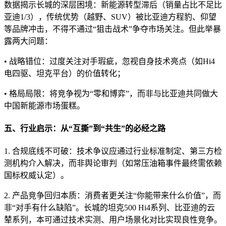
数据揭示长城的深层困境：新能源转型滞后（销量占比不足比
亚迪1/3），传统优势（越野、SUV）被比亚迪方程豹、仰望
等品牌冲击，不得不通过“狙击战术”争夺市场关注。但此举暴
露两大问题：
• 战略错位：过度关注对手瑕疵，忽视自身技术亮点（如Hi4
电四驱、坦克平台）的价值转化；
• 格局局限：将竞争视为“零和博弈”，而非与比亚迪共同做大
中国新能源市场蛋糕。
五、行业启示：从“互撕”到“共生”的必经之路
1. 合规底线不可破：技术争议应通过行业标准制定、第三方检
测机构介入解决，而非舆论审判（如常压油箱事件最终需依赖
国标权威认定）。
2. 产品竞争回归本质：消费者更关注“你能带来什么价值”，而
非“对手有什么缺陷”。长城的坦克500 Hi4系列、比亚迪的云
辇系列，本可通过技术实测、用户场景化对比实现良性竞争。