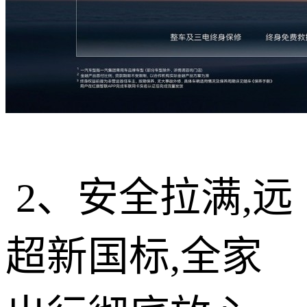
2、安全拉满,远
超新国标,全家