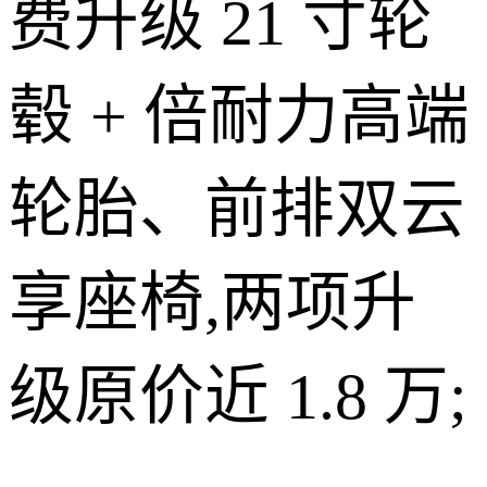
费升级 21 寸轮
毂 + 倍耐力高端
轮胎、前排双云
享座椅,两项升
级原价近 1.8 万;