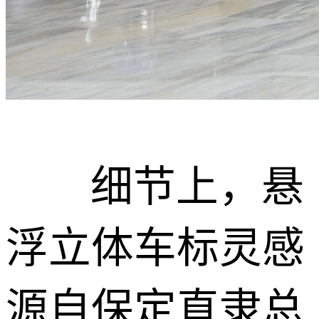
细节上，悬
浮立体车标灵感
源自保定直隶总