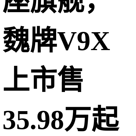
座旗舰，
魏牌V9X
上市售
35.98万起