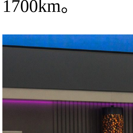
1700km。