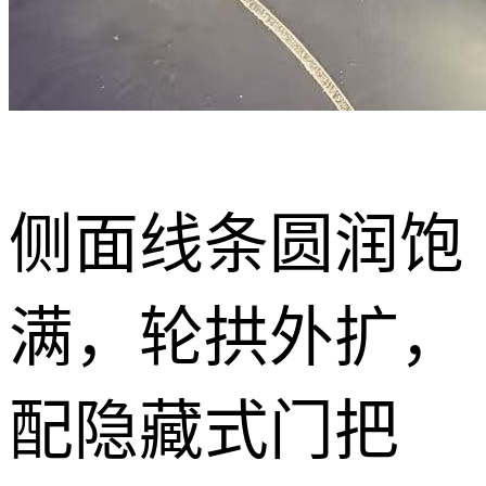
侧面线条圆润饱
满，轮拱外扩，
配隐藏式门把