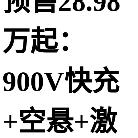
预售28.98
万起：
900V快充
+空悬+激