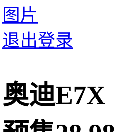
图片
退出登录
奥迪E7X