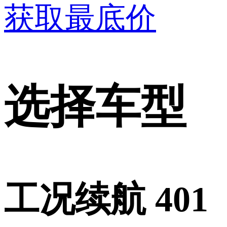
获取最底价
选择车型
工况续航 401