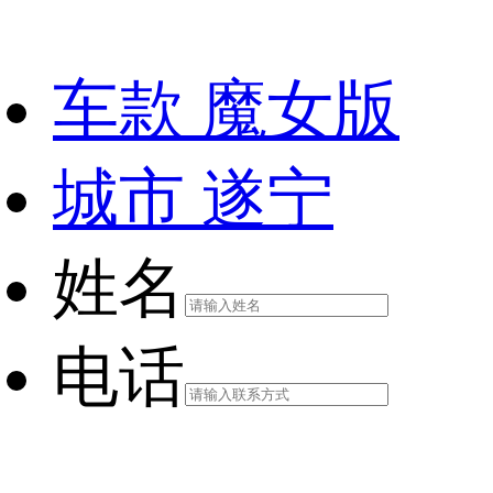
车款
魔女版
城市
遂宁
姓名
电话