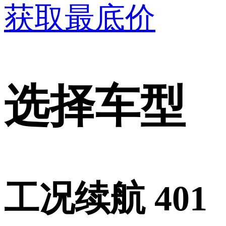
获取最底价
选择车型
工况续航 401