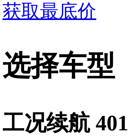
获取最底价
选择车型
工况续航 401