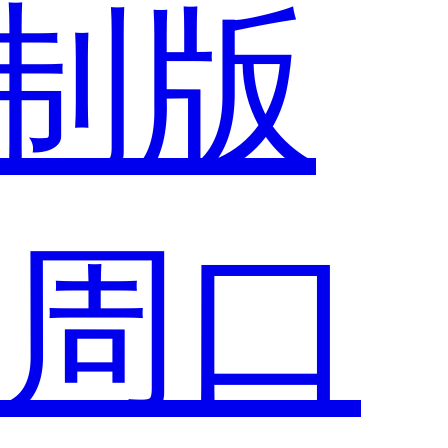
制版
市
周口