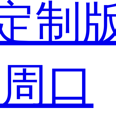
定制
市
周口