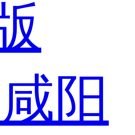
版
市
咸阳