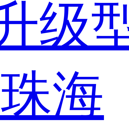
升级
市
珠海