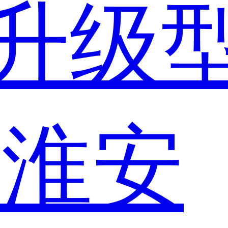
升级
市
淮安