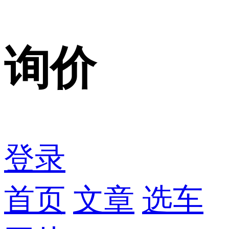
询价
登录
首页
文章
选车