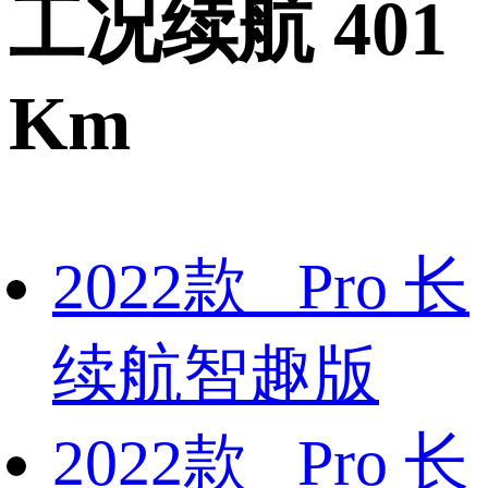
工况续航 401
Km
2022款 Pro 长
续航智趣版
2022款 Pro 长