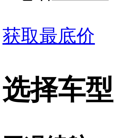
获取最底价
选择车型