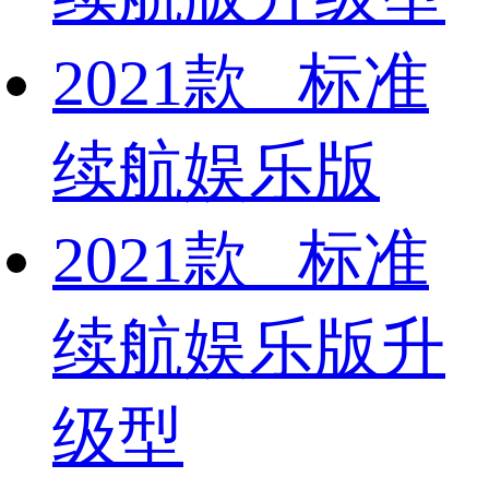
2021款 标准
续航娱乐版
2021款 标准
续航娱乐版升
级型