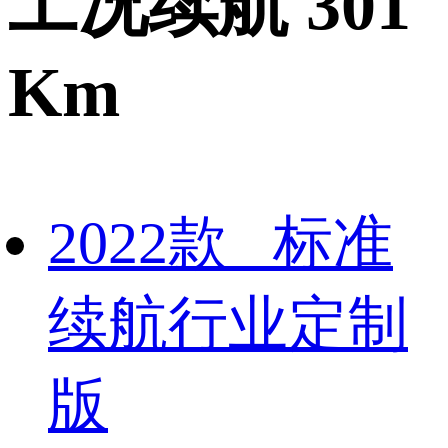
工况续航 301
Km
2022款 标准
续航行业定制
版