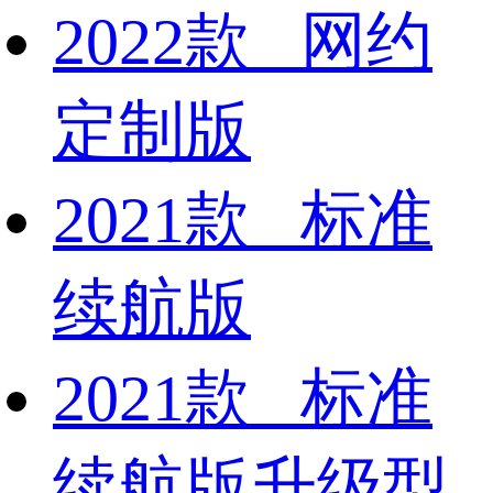
2022款 网约
定制版
2021款 标准
续航版
2021款 标准
续航版升级型