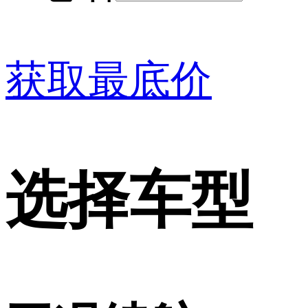
获取最底价
选择车型