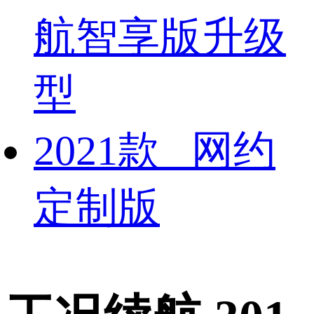
航智享版升级
型
2021款 网约
定制版