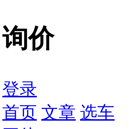
询价
登录
首页
文章
选车