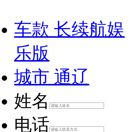
车款
长续航娱
乐版
城市
通辽
姓名
电话