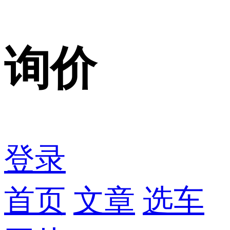
询价
登录
首页
文章
选车