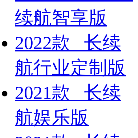
续航智享版
2022款 长续
航行业定制版
2021款 长续
航娱乐版