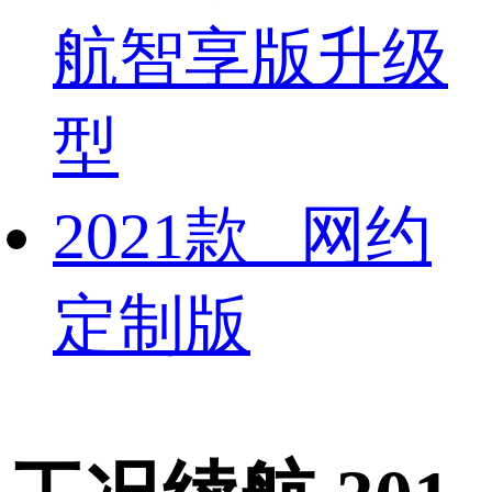
航智享版升级
型
2021款 网约
定制版