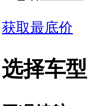
获取最底价
选择车型