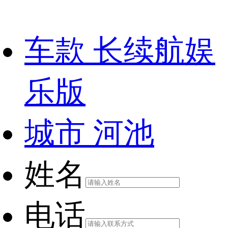
车款
长续航娱
乐版
城市
河池
姓名
电话