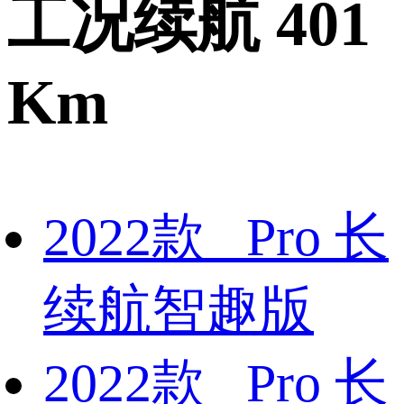
工况续航 401
Km
2022款 Pro 长
续航智趣版
2022款 Pro 长