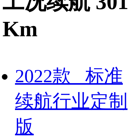
工况续航 301
Km
2022款 标准
续航行业定制
版