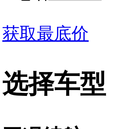
获取最底价
选择车型