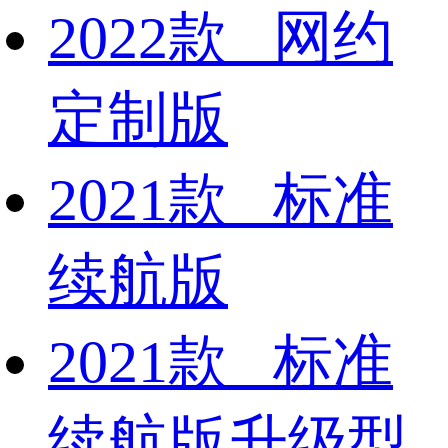
2022款 网约
定制版
2021款 标准
续航版
2021款 标准
续航版升级型