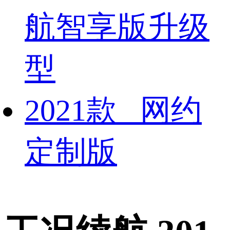
航智享版升级
型
2021款 网约
定制版