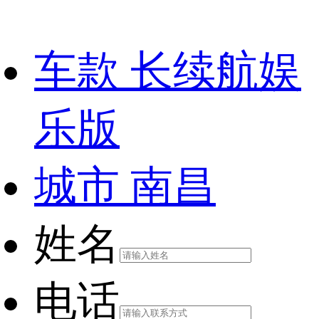
车款
长续航娱
乐版
城市
南昌
姓名
电话