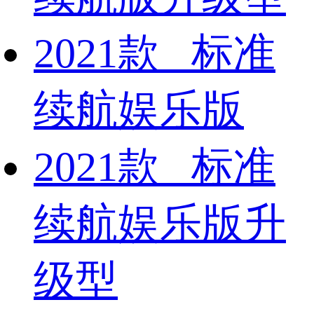
2021款 标准
续航娱乐版
2021款 标准
续航娱乐版升
级型