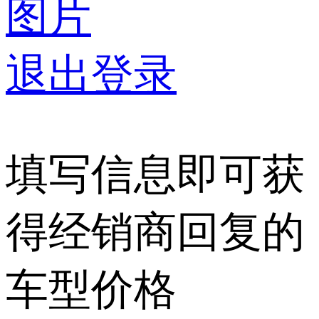
图片
退出登录
填写信息即可获
得经销商回复的
车型价格