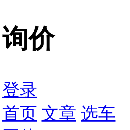
询价
登录
首页
文章
选车