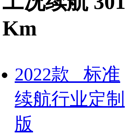
工况续航 301
Km
2022款 标准
续航行业定制
版