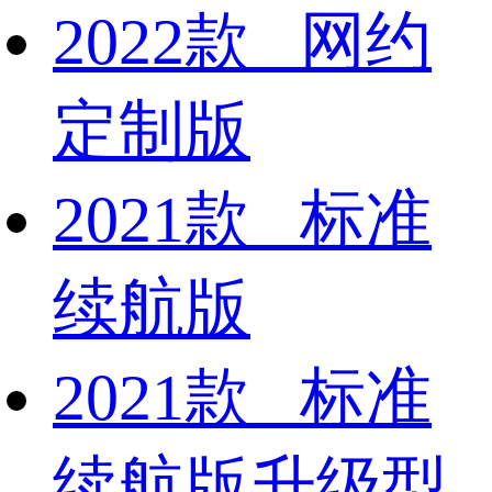
2022款 网约
定制版
2021款 标准
续航版
2021款 标准
续航版升级型