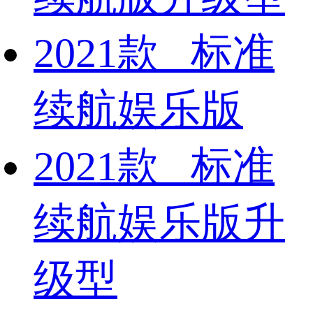
2021款 标准
续航娱乐版
2021款 标准
续航娱乐版升
级型