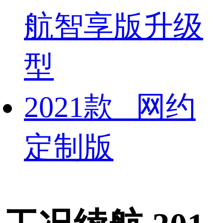
航智享版升级
型
2021款 网约
定制版