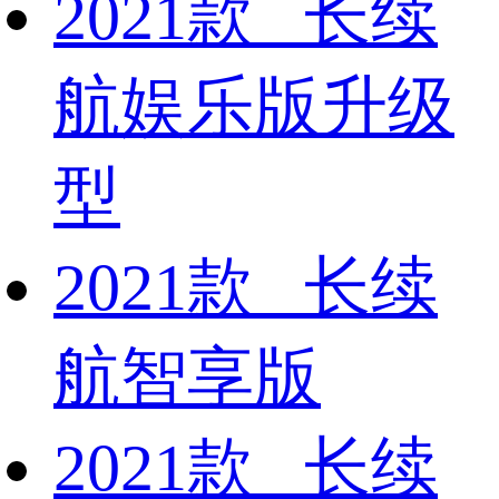
2021款 长续
航娱乐版升级
型
2021款 长续
航智享版
2021款 长续