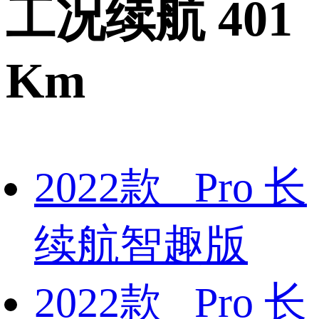
工况续航 401
Km
2022款 Pro 长
续航智趣版
2022款 Pro 长