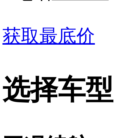
获取最底价
选择车型