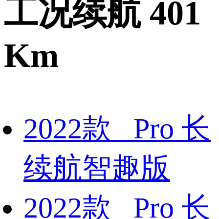
工况续航 401
Km
2022款 Pro 长
续航智趣版
2022款 Pro 长