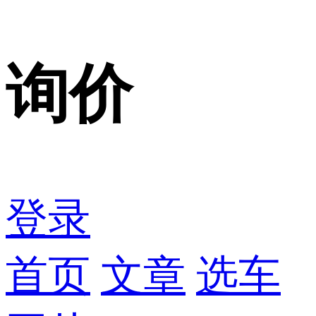
询价
登录
首页
文章
选车