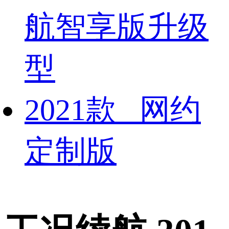
航智享版升级
型
2021款 网约
定制版