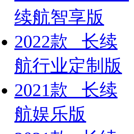
续航智享版
2022款 长续
航行业定制版
2021款 长续
航娱乐版