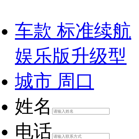
车款
标准续航
娱乐版升级型
城市
周口
姓名
电话