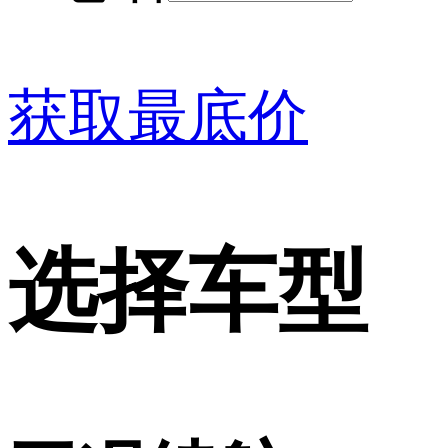
获取最底价
选择车型