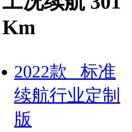
工况续航 301
Km
2022款 标准
续航行业定制
版