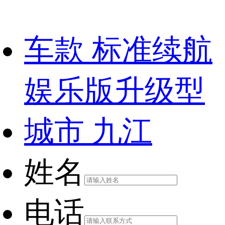
车款
标准续航
娱乐版升级型
城市
九江
姓名
电话