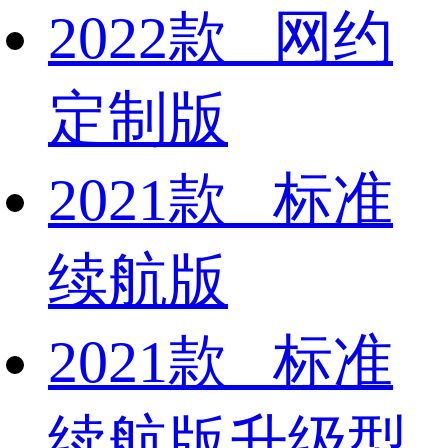
2022款 网约
定制版
2021款 标准
续航版
2021款 标准
续航版升级型