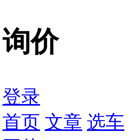
询价
登录
首页
文章
选车