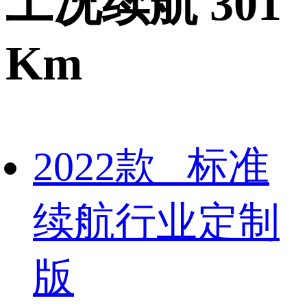
工况续航 301
Km
2022款 标准
续航行业定制
版