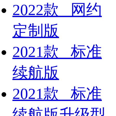
2022款 网约
定制版
2021款 标准
续航版
2021款 标准
续航版升级型