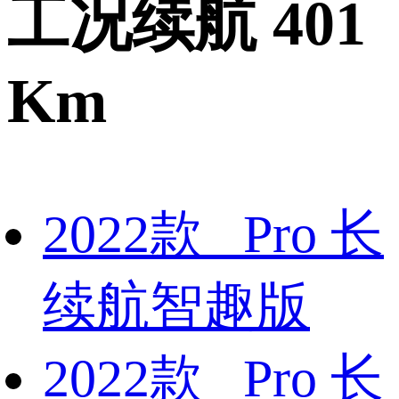
工况续航 401
Km
2022款 Pro 长
续航智趣版
2022款 Pro 长