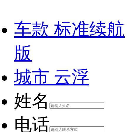
车款
标准续航
版
城市
云浮
姓名
电话