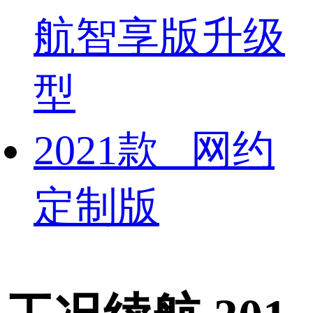
航智享版升级
型
2021款 网约
定制版