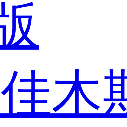
版
市
佳木