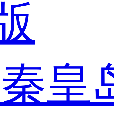
版
市
秦皇