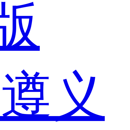
版
市
遵义