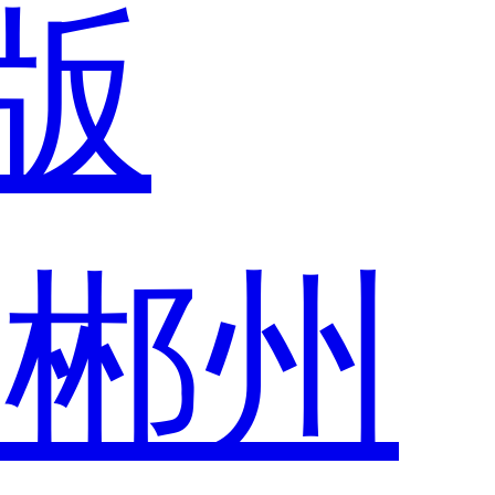
版
市
郴州