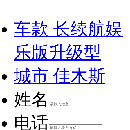
车款
长续航娱
乐版升级型
城市
佳木斯
姓名
电话