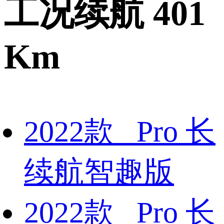
工况续航 401
Km
2022款 Pro 长
续航智趣版
2022款 Pro 长