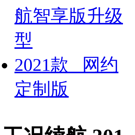
航智享版升级
型
2021款 网约
定制版